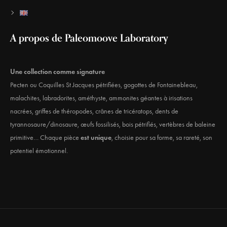
A propos de Paleomoove Laboratory
Une collection comme signature
Pecten ou Coquilles St Jacques pétrifiées, gogottes de Fontainebleau,
malachites, labradorites, améthyste, ammonites géantes à irisations
nacrées, griffes de théropodes, crânes de tricératops, dents de
tyrannosaure/dinosaure, œufs fossilisés, bois pétrifiés, vertèbres de baleine
primitive… Chaque pièce
est unique
, choisie pour sa forme, sa rareté, son
potentiel émotionnel.